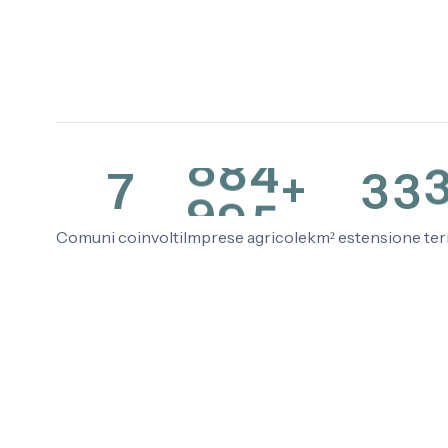
4
6
7
7
8
0
5
7
8
8
1
1
6
8
9
9
2
2
7
9
0
0
+
3
3
Comuni coinvolti
Imprese agricole
km² estensione terr