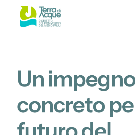
U
n
i
m
p
e
g
n
c
o
n
c
r
e
t
o
p
e
f
u
t
u
r
o
d
e
l