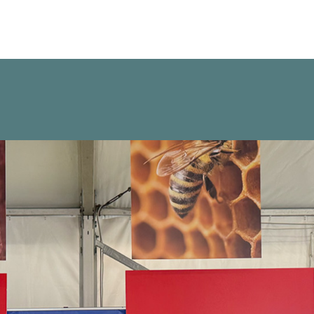
0
0
2
1
7
8
5
6
9
1
7
8
4
6
2
3
9
0