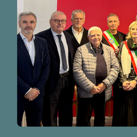
0
3
0
5
1
0
8
4
1
7
7
2
0
4
3
5
5
6