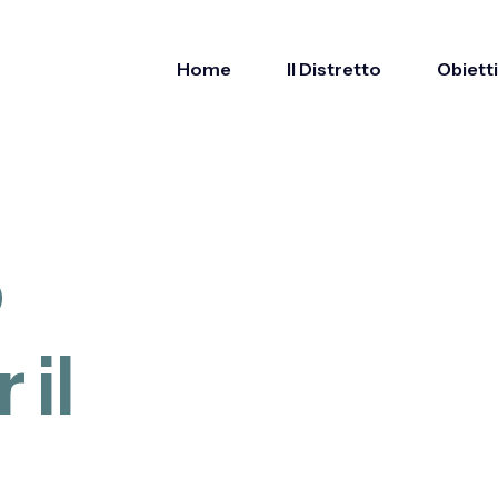
Home
II Distretto
Obietti
o
r
i
l