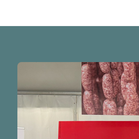
6
8
7
3
9
3
9
0
1