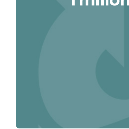
3
5
8
8
6
0
9
8
1
0
0
9
2
4
1
0
3
1
2
1
4
0
2
3
3
0
5
1
3
4
4
1
6
2
4
5
5
4
7
1
3
5
6
6
6
9