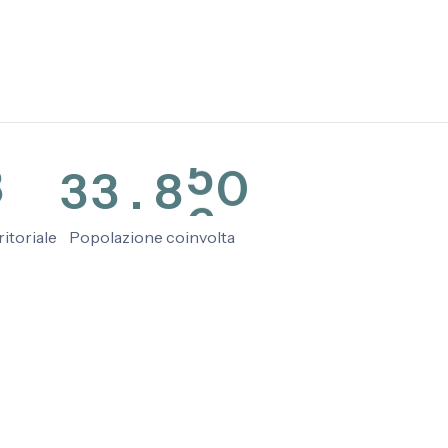
3
9
0
6
5
6
9
4
1
1
9
6
7
0
5
2
2
8
7
8
1
6
3
3
.
8
9
2
itoriale
Popolazione coinvolta