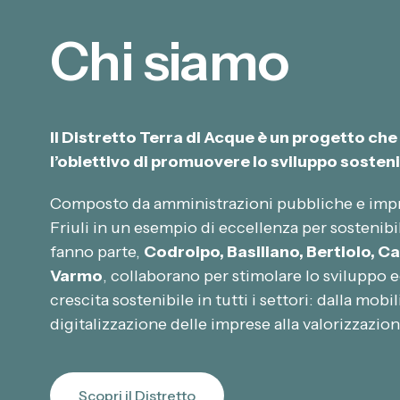
8
4
Chi siamo
2
2
5
8
Il Distretto Terra di Acque è un progetto che
7
3
l’obiettivo di promuovere lo sviluppo sostenib
9
1
Composto da amministrazioni pubbliche e imprese
Friuli in un esempio di eccellenza per sostenibil
4
3
fanno parte,
Codroipo, Basiliano, Bertiolo, 
Varmo
, collaborano per stimolare lo sviluppo 
7
9
0
crescita sostenibile in tutti i settori: dalla mobil
digitalizzazione delle imprese alla valorizzazion
9
7
5
0
6
4
Scopri il Distretto