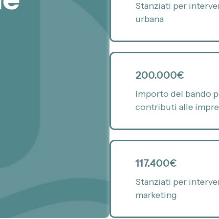
2
0
4
2
4
6
9
Stanziati per interve
urbana
4
4
5
6
3
8
7
5
1
6
5
7
1
9
6
2
0
0
0
4
1
200.000€
7
3
1
4
9
7
8
Importo del bando p
contributi alle impr
8
4
2
9
2
0
0
9
5
3
3
0
1
1
0
6
5
2
4
2
4
117.400€
Stanziati per interve
7
7
7
7
4
5
marketing
2
8
9
1
6
5
8