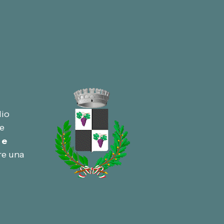
dio
ne
 e
re una