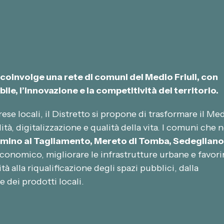
0
1
7
4
4
5
2
3
8
0
7
6
 coinvolge una rete di comuni del Medio Friuli, con
2
4
1
8
ile, l’innovazione e la competitività del territorio.
6
2
6
3
 locali, il Distretto si propone di trasformare il Me
ità, digitalizzazione e qualità della vita. I comuni che 
0
7
5
9
Camino al Tagliamento, Mereto di Tomba, Sedegliano
economico, migliorare le infrastrutture urbane e favori
6
1
3
8
ità alla riqualificazione degli spazi pubblici, dalla
e dei prodotti locali.
0
0
2
5
5
5
7
2