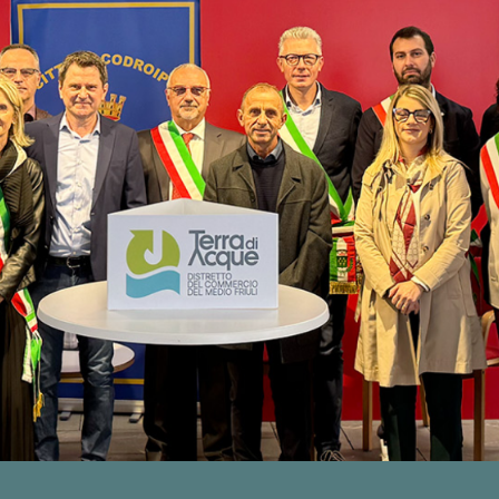
0
4
8
4
0
2
3
3
4
9
0
0
3
6
5
8
8
9
9
6
7
4
7
3
2
9
2
5
7
3
4
0
2
8
6
5
6
2
1